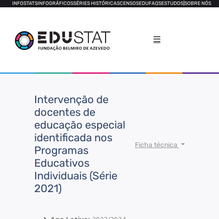
INFOSTATS
INFOGRÁFICOS
SÉRIES HISTÓRICAS
CENSOS
EDUFAQS
ESTUDOS
|
SOBRE NÓS
Intervenção de
docentes de
educação especial
identificada nos
Ficha técnica
Programas
Educativos
Individuais (Série
2021)