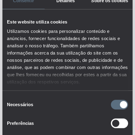
Consentir
Detalhes
Sobre os cookies
EDUSTAT 2026
Este website utiliza cookies
Descrição:
Utilizamos cookies para personalizar conteúdo e
Dados recolhidos e analisados
pela Direção-Geral de
anúncios, fornecer funcionalidades de redes sociais e
Estatísticas da Educação e
analisar o nosso tráfego. Também partilhamos
Ciência (DGEEC) no âmbito do
informações acerca da sua utilização do site com os
"Questionário – Educação
nossos parceiros de redes sociais, de publicidade e de
Inclusiva Apoio à Aprendizagem
análise, que as podem combinar com outras informações
e à Inclusão", com o intuito de
que lhes forneceu ou recolhidas por estes a partir da sua
conhecer a forma como as
utilização dos respetivos serviços.
escolas organizam os recursos
específicos de apoio à
aprendizagem e à inclusão.
Seleção
Este é um dos indicadores do
Necessários
de
conjunto que responde às
consentimento
questões:
Preferências
Que apoios sociais (ação
social escolar, apoio à integração
de minorias, apoios