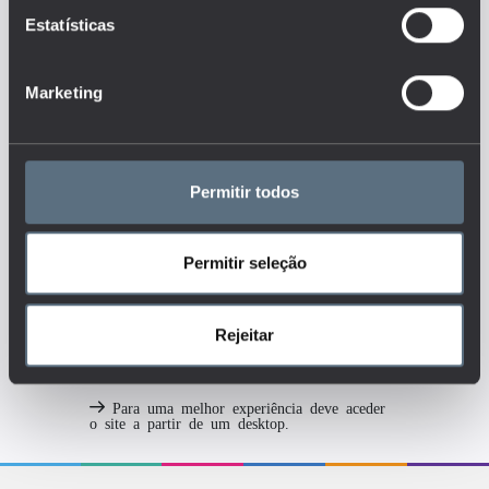
pedagógicos, apoios
psicológicos, apoios aos alunos
Estatísticas
com necessidades educativas
especiais, transição para o
mercado de trabalho, etc.) são
disponibilizados aos alunos
Marketing
pelas instituições de educação?
Tags
Permitir todos
DGEEC
EDUCAÇÃO INCLUSIVA
ENSINO BÁSICO
Permitir seleção
ENSINO SECUNDÁRIO
NEE
Rejeitar
Para uma melhor experiência deve aceder
o site a partir de um desktop.