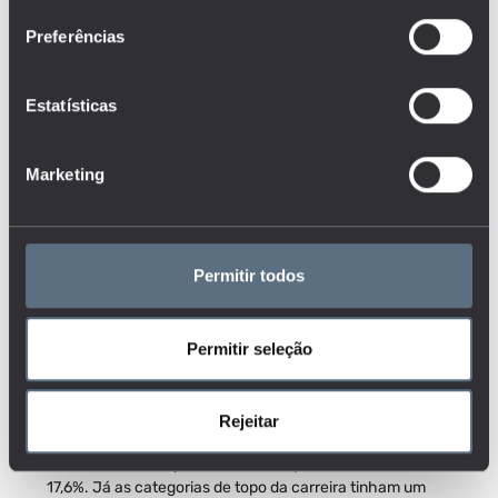
Relativamente à nacionalidade, são cada vez mais os
Preferências
docentes estrangeiros nas instituições de ensino superior
em Portugal. Apesar de, em 2024/2025, representarem
menos de 5% to total de docentes, o seu número cresceu
Estatísticas
mais de 71% na última década, ultrapassando os 1,8 mil
docentes nesse ano letivo.
Marketing
Cerca de dois em cada três docentes lecionam em
instituições do Norte e da Grande Lisboa
Permitir todos
Em 2024/2025, a categoria de Assistente era a mais
comum no ensino superior, representando 30,5% do total
de docentes – cerca de 13 mil profissionais. Trata-se,
Permitir seleção
tipicamente, de uma posição de início de carreira,
associada também a níveis salariais mais baixos.
Seguiam-se os Professores Auxiliares do ensino
Rejeitar
universitário, que representavam 24,6% dos docentes, e
os Professores Adjuntos do ensino politécnico, com
17,6%. Já as categorias de topo da carreira tinham um