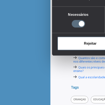
creche corresponde à p
relativamente ao total 
Seleção
idades normais de frequ
Necessários
de
englobando as redes públ
consentimento
lucrativa. As redes púb
Solidariedade Social (I
equiparadas a IPSS e ou
Entidades Oficiais que 
e a Santa Casa da Miser
Rejeitar
entidades particulares c
Este é um dos indica
Quantos são e como
nos diferentes níveis d
Quais os principais
ensino?
Qual a escolaridad
Tags
CRIANÇAS
EDUCAÇÃ