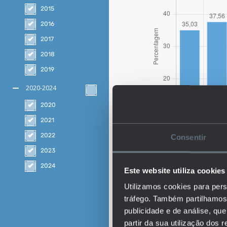
2015
2016
2017
2018
2019
2020-2024
2020
2021
2022
Consentir
2023
2024
Este website utiliza cookies
Utilizamos cookies para pers
Descrição:
tráfego. Também partilhamos 
O indicador representa 
publicidade e de análise, q
creche (0 a 3 anos). A 
partir da sua utilização dos 