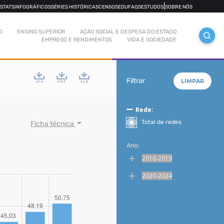
|
OSTATS
INFOGRÁFICOS
SÉRIES HISTÓRICAS
CENSOS
EDUFAQS
ESTUDOS
SOBRE NÓS
O
ENSINO SUPERIOR
AÇÃO SOCIAL E DESPESA DO ESTADO
EMPREGO E RENDIMENTOS
VIDA E SOCIEDADE
Filtrar
LIMPAR
Rede:
Total de redes
Ficha técnica
Ano:
2010-2019
2020-2024