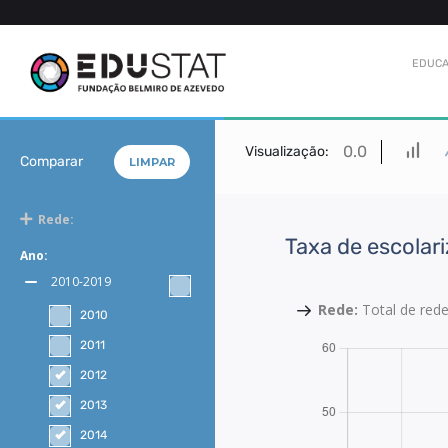
EDUCA
0.0
Visualização:
Comparar
LIMPAR
Rede:
Taxa de escolari
Ano:
2010-2019
Rede:
Total de red
2010
2011
2012
2013
2014