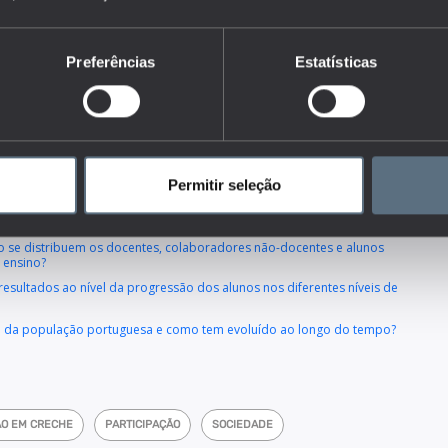
roporção da população residente inscrita nas creches,
da população residente do grupo etário correspondente às
ência da creche. Os dados referem-se a Portugal Continental,
Preferências
Estatísticas
ica e solidária (entidades não lucrativas) e a rede privada-
lica e solidária compreendem as Instituições Particulares de
PSS), outras entidades sem fins lucrativos (entidades
tras organizações particulares sem fins lucrativos), as
prosseguem fins de ação social, os Serviços Sociais de Empresas
icórdia de Lisboa (SCML); a rede privada-lucrativa engloba as
Permitir seleção
om fins lucrativos.
dores do conjunto que responde às questões:
 se distribuem os docentes, colaboradores não-docentes e alunos
e ensino?
 resultados ao nível da progressão dos alunos nos diferentes níveis de
e da população portuguesa e como tem evoluído ao longo do tempo?
O EM CRECHE
PARTICIPAÇÃO
SOCIEDADE