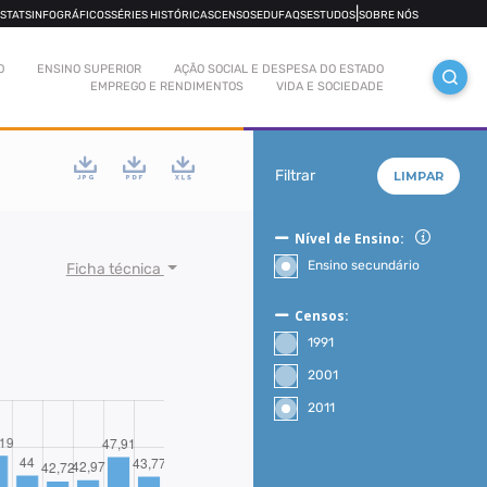
|
OSTATS
INFOGRÁFICOS
SÉRIES HISTÓRICAS
CENSOS
EDUFAQS
ESTUDOS
SOBRE NÓS
O
ENSINO SUPERIOR
AÇÃO SOCIAL E DESPESA DO ESTADO
EMPREGO E RENDIMENTOS
VIDA E SOCIEDADE
Filtrar
LIMPAR
Nível de Ensino:
Ensino secundário
Ficha técnica
Censos:
1991
2001
2011