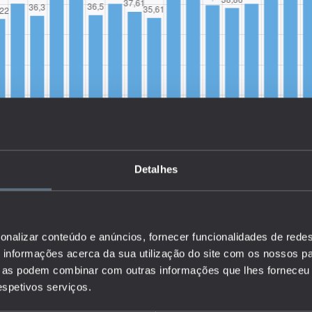
Detalhes
onalizar conteúdo e anúncios, fornecer funcionalidades de redes
informações acerca da sua utilização do site com os nossos pa
ue as podem combinar com outras informações que lhes forneceu 
respetivos serviços.
a Taxa de Atraso Escolar, que relaciona a percentagem da
ra a frequentar o ensino secundário (15-17 anos), com idade