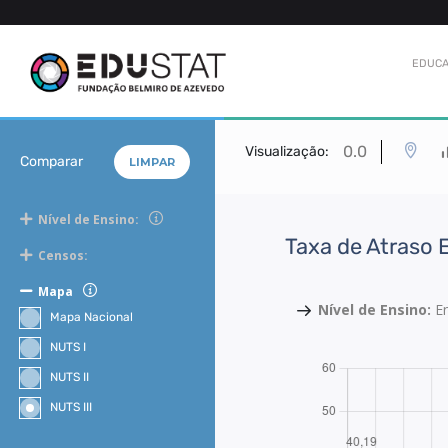
EDUCA
0.0
Visualização:
Comparar
LIMPAR
Nível de Ensino:
Taxa de Atraso 
Censos:
Mapa
Nível de Ensino:
E
Mapa Nacional
NUTS I
NUTS II
NUTS III