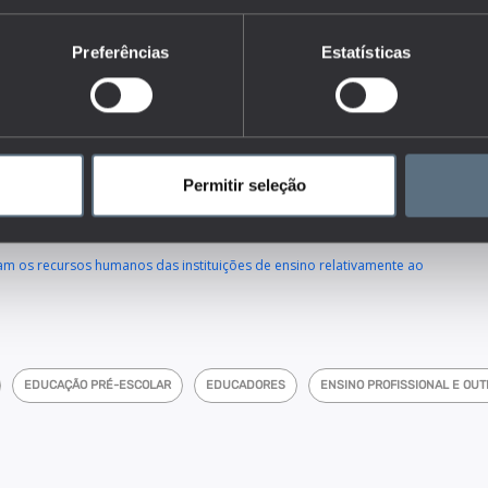
renovação" do corpo docente em exercício de funções nas
o portuguesas. Por ano 1 entende-se o ano a partir do qual se
Preferências
Estatísticas
scimento e corresponde ao ano mais antigo para o qual existem
ntende-se o fim do período contemplado no cálculo e corresponde
utilizador. Neste indicador, o ano 1 corresponde ao ano letivo
dores do conjunto que responde às questões:
ocentes nos diferentes níveis de ensino e como tem evoluído ao longo
Permitir seleção
m, em termos de qualificações, os recursos humanos das instituições
am os recursos humanos das instituições de ensino relativamente ao
EDUCAÇÃO PRÉ-ESCOLAR
EDUCADORES
ENSINO PROFISSIONAL E OUT