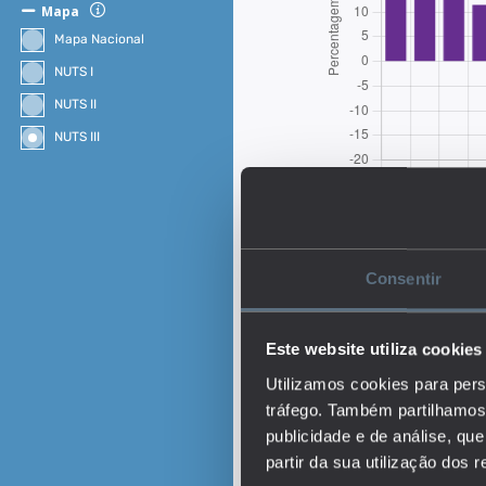
Mapa
Mapa Nacional
NUTS I
NUTS II
NUTS III
Consentir
Este website utiliza cookies
Utilizamos cookies para pers
tráfego. Também partilhamos 
Descrição:
publicidade e de análise, q
O indicador representa 
partir da sua utilização dos 
exercício de funções em