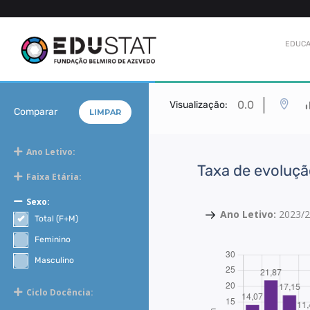
EDUCA
0.0
Visualização:
Comparar
LIMPAR
Ano Letivo:
Taxa de evoluçã
Faixa Etária:
Sexo:
Ano Letivo:
2023/
Total (F+M)
Feminino
Masculino
Ciclo Docência: