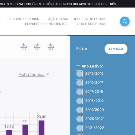
|
OSTATS
INFOGRÁFICOS
SÉRIES HISTÓRICAS
CENSOS
EDUFAQS
ESTUDOS
SOBRE NÓS
O
ENSINO SUPERIOR
AÇÃO SOCIAL E DESPESA DO ESTADO
EMPREGO E RENDIMENTOS
VIDA E SOCIEDADE
Filtrar
LIMPAR
Ano Letivo:
2015/2016
Ficha técnica
2016/2017
2017/2018
r
2018/2019
2019/2020
2020/2021
2021/2022