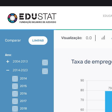
EDUCA
0.0
Visualização:
Comparar
LIMPAR
Ano:
Taxa de emprego
2004-2013
2014-2023
2014
2015
2016
2017
2018