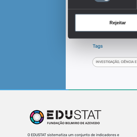
Este é um dos indica
Em que medida o tra
incrementa a inovação 
Rejeitar
Quais os resultados
nas suas atividades de
competências, emprego 
Tags
INVESTIGAÇÃO, CIÊNCIA 
O EDUSTAT sistematiza um conjunto de indicadores e