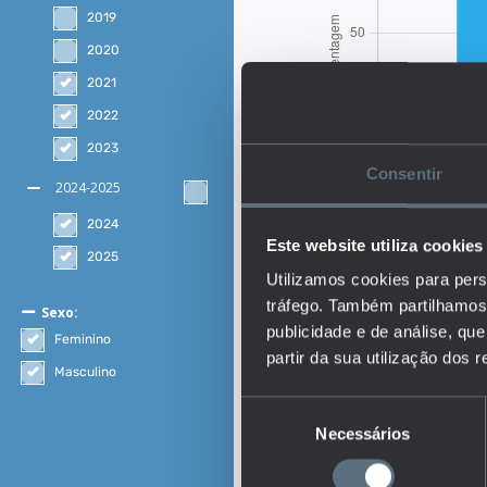
2019
2020
2021
2022
2023
Consentir
2024-2025
2024
Este website utiliza cookies
2025
Utilizamos cookies para pers
tráfego. Também partilhamos 
Sexo:
publicidade e de análise, q
Feminino
partir da sua utilização dos 
Masculino
Seleção
Descrição:
Necessários
de
O indicador representa 
consentimento
encontram em situação