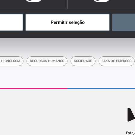
dores do conjunto que responde às questões:
balho desenvolvido pelas instituições nos diferentes níveis de ensino
e capacitação do meio envolvente?
Permitir seleção
 e outputs inovadores desenvolvidos pelas instituições de educação
 serviço à comunidade e sua relevância? (desenvolvimento de
inovador/científico, investigação cooperativa)
E TECNOLOGIA
RECURSOS HUMANOS
SOCIEDADE
TAXA DE EMPREGO
Estej