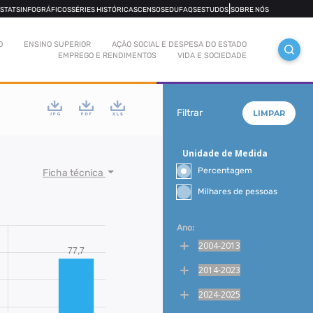
|
OSTATS
INFOGRÁFICOS
SÉRIES HISTÓRICAS
CENSOS
EDUFAQS
ESTUDOS
SOBRE NÓS
O
ENSINO SUPERIOR
AÇÃO SOCIAL E DESPESA DO ESTADO
EMPREGO E RENDIMENTOS
VIDA E SOCIEDADE
Filtrar
LIMPAR
Unidade de Medida
Percentagem
Ficha técnica
Milhares de pessoas
Ano:
2004-2013
2014-2023
2024-2025