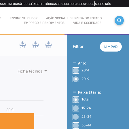
|
OSTATS
INFOGRÁFICOS
SÉRIES HISTÓRICAS
CENSOS
EDUFAQS
ESTUDOS
SOBRE NÓS
O
ENSINO SUPERIOR
AÇÃO SOCIAL E DESPESA DO ESTADO
EMPREGO E RENDIMENTOS
VIDA E SOCIEDADE
Filtrar
LIMPAR
Ano:
2014
Ficha técnica
2019
Faixa Etária:
Total
15-24
25-34
35-44