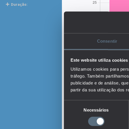
Duração:
Consentir
Este website utiliza cookies
Utilizamos cookies para pers
tráfego. Também partilhamos 
publicidade e de análise, q
partir da sua utilização dos 
Seleção
Necessários
de
Descrição:
consentimento
O indicador representa 
escolaridade, que que 