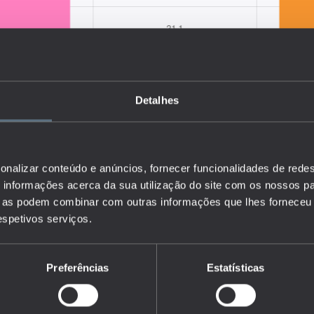
Detalhes
onalizar conteúdo e anúncios, fornecer funcionalidades de redes
informações acerca da sua utilização do site com os nossos pa
ue as podem combinar com outras informações que lhes forneceu 
respetivos serviços.
Preferências
Estatísticas
a percentagem da população, por grupo etário e nível de
declara ter realizado uma mamografia considerando o último