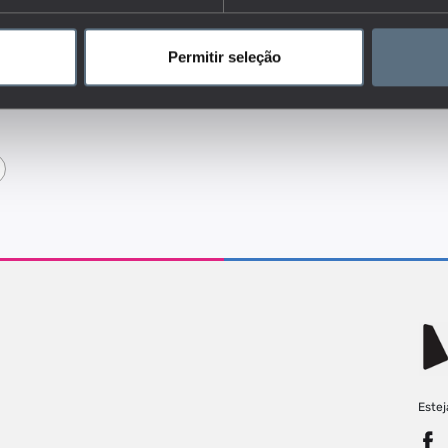
mento temporal em que foi realizado.
dores do conjunto que responde às questões:
Permitir seleção
de, o bem-estar e o estilo de vida estão relacionados com a
Estej