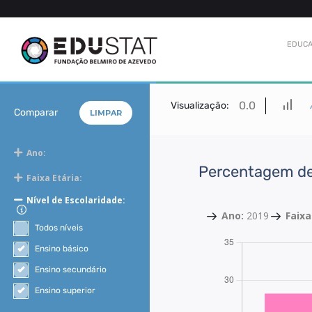
EDUCA
0.0
Visualização:
Comparar
LIMPAR
Ano:
Percentagem de
Faixa Etária:
Nível de Escolaridade:
Ano:
2019
Faixa
Todos níveis
Ensino básico
Ensino secundário
Ensino superior