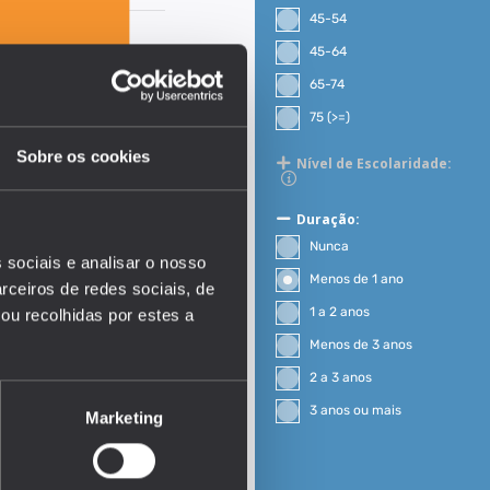
45-54
45-64
65-74
75 (>=)
Sobre os cookies
Nível de Escolaridade:
Duração:
Nunca
 sociais e analisar o nosso
Menos de 1 ano
rceiros de redes sociais, de
1 a 2 anos
ou recolhidas por estes a
Menos de 3 anos
EDUSTAT 2026
2 a 3 anos
3 anos ou mais
Marketing