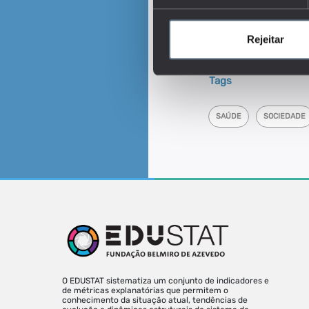
exame realizado e o mo
Este é um dos indica
Rejeitar
Em que medida a saú
educação?
Tags
SAÚDE
SOCIEDADE
O EDUSTAT sistematiza um conjunto de indicadores e
de métricas explanatórias que permitem o
conhecimento da situação atual, tendências de