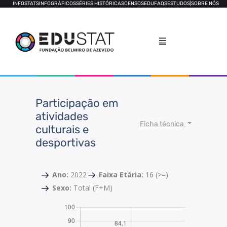
INFOSTATS
INFOGRÁFICOS
SÉRIES HISTÓRICAS
CENSOS
EDUFAQS
ESTUDOS
|
SOBRE NÓS
Participação em
atividades
Ficha técnica
culturais e
desportivas
Ano:
2022
Faixa Etária:
16 (>=)
Sexo:
Total (F+M)