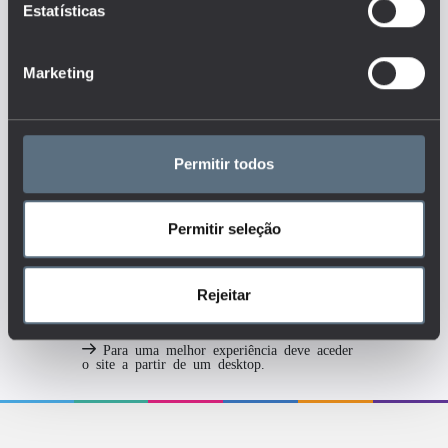
Estatísticas
sexo ou origem socioeconómica
e cultural?
Haverá diferenças nos
retornos não económicos da
Marketing
educação por área de formação,
sexo ou origem socioeconómica
e cultural?
Tags
Permitir todos
CULTURA
Permitir seleção
PARTICIPAÇÃO CÍVICA
SOCIEDADE
Rejeitar
Para uma melhor experiência deve aceder
o site a partir de um desktop.