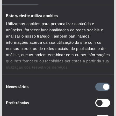
O indicador representa a
percentagem da população que
participou em atividades
Este website utiliza cookies
culturais e desportivas nos
últimos 12 meses por tipo de
Utilizamos cookies para personalizar conteúdo e
atividade, frequência da
anúncios, fornecer funcionalidades de redes sociais e
participação, sexo, idade e nível
analisar o nosso tráfego. Também partilhamos
de escolaridade (EU-SILC
informações acerca da sua utilização do site com os
Survey). A frequência da
nossos parceiros de redes sociais, de publicidade e de
participação é categorizada em
duas dimensões: “Pelo menos
análise, que as podem combinar com outras informações
uma vez” e "Não, nos últimos 12
que lhes forneceu ou recolhidas por estes a partir da sua
meses".
utilização dos respetivos serviços.
Este é um dos indicadores do
conjunto que responde às
Seleção
questões:
Necessários
de
Em que medida a saúde, o
consentimento
bem-estar e o estilo de vida
estão relacionados com a
educação?
Preferências
Haverá diferenças nos
retornos económicos da
educação por área de formação,