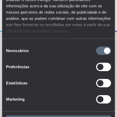
informações acerca da sua utilização do site com os
nossos parceiros de redes sociais, de publicidade e de
análise, que as podem combinar com outras informações
que lhes forneceu ou recolhidas por estes a partir da sua
utilização dos respetivos serviços.
Seleção
Necessários
de
consentimento
Preferências
O EDUSTAT sistematiza um conjunto de indicadores e
de métricas explanatórias que permitem o
conhecimento da situação atual, tendências de
evolução e dinâmicas estruturais do sistema de ensino
português.
Estatísticas
Marketing