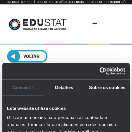
INFOSTATS
INFOGRÁFICOS
SÉRIES HISTÓRICAS
CENSOS
EDUFAQS
ESTUDOS
|
SOBRE NÓS
Docentes pré-escolar, básico e
secundário
Consentir
Detalhes
Sobre os cookies
GERAL
RELATÓRIO POR LOCAL
DECOMPOSIÇÃO
Este website utiliza cookies
Utilizamos cookies para personalizar conteúdo e
anúncios, fornecer funcionalidades de redes sociais e
analisar o nosso tráfego. Também partilhamos