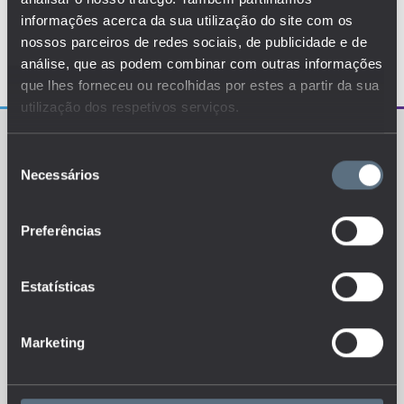
informações acerca da sua utilização do site com os
nossos parceiros de redes sociais, de publicidade e de
análise, que as podem combinar com outras informações
que lhes forneceu ou recolhidas por estes a partir da sua
utilização dos respetivos serviços.
Seleção
Necessários
de
consentimento
Preferências
O EDUSTAT sistematiza um conjunto de indicadores e
de métricas explanatórias que permitem o
conhecimento da situação atual, tendências de
evolução e dinâmicas estruturais do sistema de ensino
português.
Estatísticas
Marketing