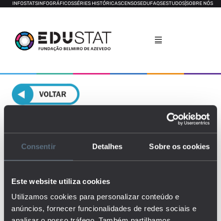
INFOSTATS
INFOGRÁFICOS
SÉRIES HISTÓRICAS
CENSOS
EDUFAQS
ESTUDOS
|
SOBRE NÓS
Corpo docente do sistema de
ensino
Consentir
Detalhes
Sobre os cookies
ENSINO NÃO SUPERIOR
ENSINO SUPERIOR
Este website utiliza cookies
Utilizamos cookies para personalizar conteúdo e
anúncios, fornecer funcionalidades de redes sociais e
analisar o nosso tráfego. Também partilhamos