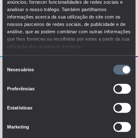
anúncios, fornecer funcionalidades de redes sociais e
analisar o nosso tráfego. Também partilhamos
informações acerca da sua utilização do site com os
nossos parceiros de redes sociais, de publicidade e de
análise, que as podem combinar com outras informações
que lhes forneceu ou recolhidas por estes a partir da sua
utilização dos respetivos serviços.
Seleção
Necessários
de
consentimento
Preferências
O EDUSTAT sistematiza um conjunto de indicadores e
de métricas explanatórias que permitem o
Estatísticas
conhecimento da situação atual, tendências de
evolução e dinâmicas estruturais do sistema de ensino
português.
Marketing