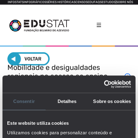
INFOSTATS
INFOGRÁFICOS
SÉRIES HISTÓRICAS
CENSOS
EDUFAQS
ESTUDOS
|
SOBRE NÓS
Mobilidade e desigualdades
regionais no acesso ao ensino
superior
TAXA DE PARTICIPAÇÃO
MUNICÍPIO DE DESTINO
Consentir
Detalhes
Sobre os cookies
DIPLOMADOS DO ES INSCRITOS EM MEDICINA
Este website utiliza cookies
Utilizamos cookies para personalizar conteúdo e