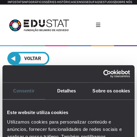
INFOSTATS
INFOGRÁFICOS
SÉRIES HISTÓRICAS
CENSOS
EDUFAQS
ESTUDOS
|
SOBRE NÓS
Necessidades Especiais de
Educação
Consentir
Detalhes
Sobre os cookies
GERAL
DESEMPENHO FUNCIONAL
Este website utiliza cookies
Utilizamos cookies para personalizar conteúdo e
anúncios, fornecer funcionalidades de redes sociais e
analisar o nosso tráfego. Também partilhamos