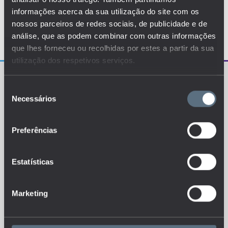
informações acerca da sua utilização do site com os
nossos parceiros de redes sociais, de publicidade e de
análise, que as podem combinar com outras informações
que lhes forneceu ou recolhidas por estes a partir da sua
utilização dos respetivos serviços.
Seleção
Necessários
de
consentimento
Preferências
O EDUSTAT sistematiza um conjunto de indicadores e
de métricas explanatórias que permitem o
conhecimento da situação atual, tendências de
evolução e dinâmicas estruturais do sistema de ensino
português.
Estatísticas
Marketing