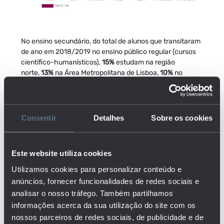
No ensino secundário, do total de alunos que transitaram
de ano em 2018/2019 no ensino público regular (cursos
científico-humanísticos),
15%
estudam na região
norte,
13%
na Área Metropolitana de Lisboa,
10%
no
Centro,
3%
no Alentejo,
2%
no Algarve,
1%
na Região
Autónoma da Madeira e
1%
na Região Autónoma dos
Açores.
Consentir
Detalhes
Sobre os cookies
Deixamos os alunos em idade escolar para olhar para a
educação e formação de adultos. Analisamos, não o
desempenho, mas a frequência. Veja-se a distribuição de
Este website utiliza cookies
adultos matriculados no ensino básico público no ano
letivo de 2018/2019:
10%
no Norte,
10%
na Área
Utilizamos cookies para personalizar conteúdo e
Metropolitana de Lisboa,
5%
no Centro,
2%
no Alentejo,
anúncios, fornecer funcionalidades de redes sociais e
2%
na Madeira e
1%
no Algarve e nos Açores.
analisar o nosso tráfego. Também partilhamos
informações acerca da sua utilização do site com os
nossos parceiros de redes sociais, de publicidade e de