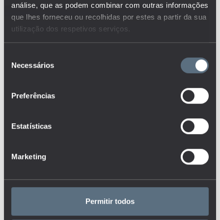
análise, que as podem combinar com outras informações
que lhes forneceu ou recolhidas por estes a partir da sua
utilização dos respetivos serviços.
Seleção
Necessários
de
consentimento
Preferências
Estatísticas
A tendência na distribuição de adultos matriculados por
Marketing
regiões mantém-se ao nível do ensino secundário
público:
16%
na Área Metropolitana de Lisboa,
13%
no
Norte,
11%
no Centro,
4%
no Alentejo,
2%
no Algarve,
2%
na Madeira e
1%
nos Açores.
Permitir todos
Olhando para o ensino superior (público e privado), veja-
se a distribuição dos estudantes inscritos por região. Do