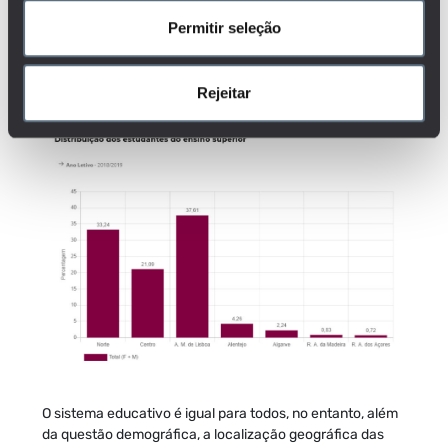
total de alunos matriculados nas universidades e
Permitir seleção
politécnicos no ano letivo de 2018/2019,
38%
estão na
Área Metropolitana de Lisboa,
33%
na região Norte,
2%
no
Centro,
4%
no Alentejo,
2%
no Algarve,
1%
na Madeira e
Rejeitar
1%
nos Açores.
O sistema educativo é igual para todos, no entanto, além
da questão demográfica, a localização geográfica das