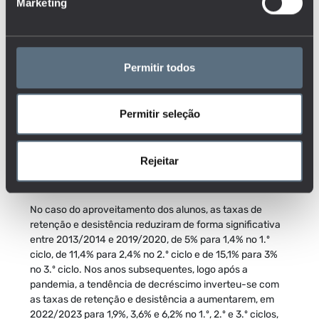
Marketing
2020/2021, tendo passado de 1 milhão e 57 mil para
cerca de 926 mil. Nos anos subsequentes, esta tendência
inverteu-se com os alunos a aumentarem para até aos
945 mil em 2022/2023. Esta variação deveu-se, em
Permitir todos
grande medida, ao crescimento do número de alunos do
1.º ciclo que aumentaram 4% entre 2021/2022 e
2022/2023.
Permitir seleção
Apesar da redução do número de alunos no ensino
1
básico, a taxa real de escolarização
teve uma trajetória
diferente, já que aumentou nos últimos anos em todos os
Rejeitar
níveis do ensino básico. Em 2022/2023, esta taxa foi de
100% no 1.º ciclo, 92,4% no 2.º ciclo e 94% no 3.º ciclo.
No caso do aproveitamento dos alunos, as taxas de
retenção e desistência reduziram de forma significativa
entre 2013/2014 e 2019/2020, de 5% para 1,4% no 1.º
ciclo, de 11,4% para 2,4% no 2.º ciclo e de 15,1% para 3%
no 3.º ciclo. Nos anos subsequentes, logo após a
pandemia, a tendência de decréscimo inverteu-se com
as taxas de retenção e desistência a aumentarem, em
2022/2023 para 1,9%, 3,6% e 6,2% no 1.º, 2.º e 3.º ciclos,