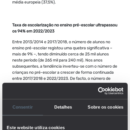
média europeia (37,5%).
Taxa de escolarização no ensino pré-escolar ultrapassou
os 94% em 2022/2023
Entre 2013/2014 e 2017/2018, o número de alunos no
ensino pré-escolar registou uma quebra significativa –
mais de 9% –, tendo diminuído cerca de 25 mil alunos
neste período (de 265 mil para 240 mil). Nos anos
subsequentes, a tendência inverteu-se com o número de
crianças no pré-escolar a crescer de forma continuada
entre 2017/2018 e 2022/2023. De facto, o número de
alunos inscritos no pré-escolar em 2022/2023 foi
semelhante ao registado 9 anos antes, em 2013/2014, e
foi de aproximadamente 265 mil.
Consentir
Detalhes
Sobre os cookies
A entrada precoce no sistema educativo,
designadamente no ensino pré-escolar, tem influência no
desenvolvimento das crianças, desde logo na
preparação para o 1.º ciclo do ensino básico, o primeiro
Este website utiliza cookies