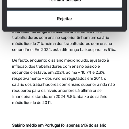
trabalhadores com o ensino básico (864€) e com o
ensino secundário (1.003€).
Rejeitar
Contudo, o ganho salarial dos trabalhadores com mais
qualificações face aos menos qualificados tem vindo a
decrescer ao longo dos últimos anos. Em 2011, os
trabalhadores com ensino superior tinham um salário
médio líquido 71% acima dos trabalhadores com ensino
secundário. Em 2024, esta diferença baixou para os 51%.
De facto, enquanto o salário médio líquido, ajustado à
inflação, dos trabalhadores com ensino básico e
secundário estava, em 2024, acima – 10,7% e 2,3%,
respetivamente – dos valores registados em 2011, o
salário dos trabalhadores com ensino superior ainda não
recuperou para os níveis anteriores à última crise
financeira, estando, em 2024, 9,8% abaixo do salário
médio líquido de 2011.
Salário médio em Portugal foi apenas 61% do salário