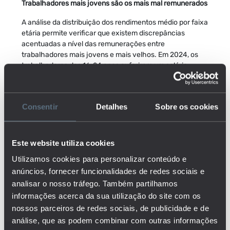
Trabalhadores mais jovens são os mais mal remunerados
A análise da distribuição dos rendimentos médio por faixa
etária permite verificar que existem discrepâncias
acentuadas a nível das remunerações entre
trabalhadores mais jovens e mais velhos. Em 2024, os
trabalhadores dos 16-24 anos auferiram um salário
médio líquido de 840€ e os da faixa etária dos 25-34
anos de 1.085€, ou seja, 26,4% e 5% abaixo da média
nacional (1.142€), respetivamente. No sentido oposto, o
Consentir
Detalhes
Sobre os cookies
salário médio líquido de todos os grupos etários com mais
de 35 anos foi superior à média nacional,
designadamente na faixa etária dos 45-54 anos (1.183€:
3,6% acima) e dos 45-54 anos (1.199€: 5% acima).
Este website utiliza cookies
Utilizamos cookies para personalizar conteúdo e
Apesar dos mais jovens continuarem a ser os mais mal
remunerados, o crescimento salarial nos últimos anos foi
anúncios, fornecer funcionalidades de redes sociais e
mais acentuado entre os trabalhadores com menos de
analisar o nosso tráfego. Também partilhamos
35 anos. Entre 2011 e 2024, o salário médio líquido real
informações acerca da sua utilização do site com os
dos jovens dos 16-24 anos e 25-34 anos aumentou 23,1%
nossos parceiros de redes sociais, de publicidade e de
e 16,4%, respetivamente. Uma variação superior à média
análise, que as podem combinar com outras informações
nacional (13,1%) e superior aos restantes grupos etários,