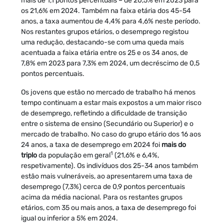
mais de 1,1 pontos percentuais – de 20,5% em 2023 para
os 21,6% em 2024. Também na faixa etária dos 45-54
anos, a taxa aumentou de 4,4% para 4,6% neste período.
Nos restantes grupos etários, o desemprego registou
uma redução, destacando-se com uma queda mais
acentuada a faixa etária entre os 25 e os 34 anos, de
7,8% em 2023 para 7,3% em 2024, um decréscimo de 0,5
pontos percentuais.
Os jovens que estão no mercado de trabalho há menos
tempo continuam a estar mais expostos a um maior risco
de desemprego, refletindo a dificuldade de transição
entre o sistema de ensino (Secundário ou Superior) e o
mercado de trabalho. No caso do grupo etário dos 16 aos
24 anos, a taxa de desemprego em 2024 foi
mais do
1
triplo
da população em geral
(21,6% e 6,4%,
respetivamente). Os indivíduos dos 25-34 anos também
estão mais vulneráveis, ao apresentarem uma taxa de
desemprego (7,3%) cerca de 0,9 pontos percentuais
acima da média nacional. Para os restantes grupos
etários, com 35 ou mais anos, a taxa de desemprego foi
igual ou inferior a 5% em 2024.