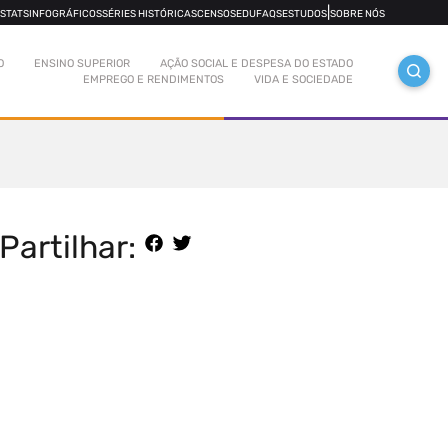
|
OSTATS
INFOGRÁFICOS
SÉRIES HISTÓRICAS
CENSOS
EDUFAQS
ESTUDOS
SOBRE NÓS
O
ENSINO SUPERIOR
AÇÃO SOCIAL E DESPESA DO ESTADO
EMPREGO E RENDIMENTOS
VIDA E SOCIEDADE
Partilhar: