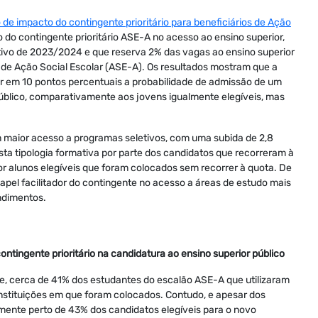
 de impacto do contingente prioritário para beneficiários de Ação
ão do contingente prioritário ASE-A no acesso ao ensino superior,
ivo de 2023/2024 e que reserva 2% das vagas ao ensino superior
A de Ação Social Escolar (ASE-A). Os resultados mostram que a
ar em 10 pontos percentuais a probabilidade de admissão de um
úblico, comparativamente aos jovens igualmente elegíveis, mas
 maior acesso a programas seletivos, com uma subida de 2,8
ta tipologia formativa por parte dos candidatos que recorreram à
or alunos elegíveis que foram colocados sem recorrer à quota. De
apel facilitador do contingente no acesso a áreas de estudo mais
ndimentos.
ontingente prioritário na candidatura ao ensino superior público
, cerca de 41% dos estudantes do escalão ASE-A que utilizaram
instituições em que foram colocados. Contudo, e apesar dos
mente perto de 43% dos candidatos elegíveis para o novo