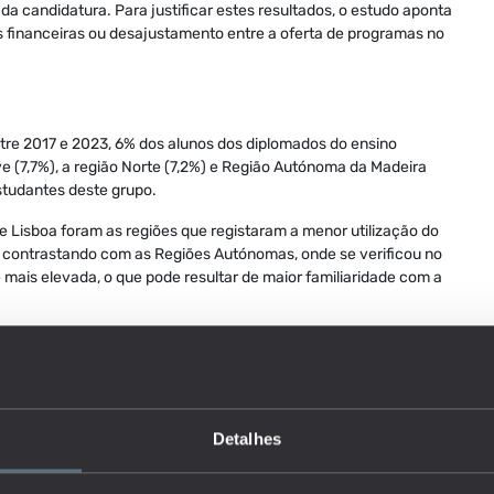
da candidatura. Para justificar estes resultados, o estudo aponta
 financeiras ou desajustamento entre a oferta de programas no
re 2017 e 2023, 6% dos alunos dos diplomados do ensino
e (7,7%), a região Norte (7,2%) e Região Autónoma da Madeira
studantes deste grupo.
de Lisboa foram as regiões que registaram a menor utilização do
%, contrastando com as Regiões Autónomas, onde se verificou no
mais elevada, o que pode resultar de maior familiaridade com a
l importante na promoção de uma maior inclusão e diversidade no
entíficas de maior competitividade, como é o caso das Ciências e
 uma maior igualdade de oportunidades, esta política aproxima
Detalhes
idas, como as implementadas, por exemplo, no Brasil e nos
de ação afirmativa para mitigar as desigualdades sociais e