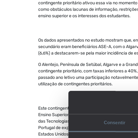
contingente prioritário ativou essa via no momento 
como obstáculos lacunas de informação, restrições
ensino superior e os interesses dos estudantes.
Os dados apresentados no estudo mostram que, ent
secundário eram beneficiários ASE-A, com o Algarv
(6,6%) a destacarem-se pela maior incidência de e
O Alentejo, Península de Setúbal, Algarve e a Gran
contingente prioritário, com taxas inferiores a 40
passado ano letivo uma participação notavelmente 
utilização de contingentes prioritários.
Este contingente prioritário desempenhou um pape
Ensino Superior em Portugal, sobretudo em áreas ci
das Tecnologias. O estudo refere que, ao promover
Consentir
Portugal de experiências internacionais bem-suced
Estados Unidos, que há muito recorrem a políticas 