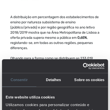
A distribuição em percentagem dos estabelecimentos de
ensino por natureza subsistema de ensino
(público/privado) e por região geográfica no ano letivo
2018/2019 mostra que na Área Metropolitana de Lisboa a
oferta privada supera mesmo a pública em
0,65%
,
registando-se, em todas as outras regiões, pequenas
diferenças.
Olhando para a forma como se distribuem as 233.019
crianças inscritas no pré-escolar no ano letivo de
2018/2019,
51,5%
frequentavam jardins de infância de
natureza pública e
48,4%
de natureza privada,
espalhados por todo o país. Um indicador nacional não
Consentir
Detalhes
Sobre os cookies
basta para entender o contexto desta carência, razão
pela qual olhamos a distribuição das crianças pelas
diversas regiões do país. Frequentam instituições na
Este website utiliza cookies
Área Metropolitana de Lisboa cerca de 70 mil crianças e a
Utilizamos cookies para personalizar conteúdo e
Área Metropolitana do Porto cerca de 38 mil. A título de
exemplo, das assimetrias entre litoral e interior vejam-se