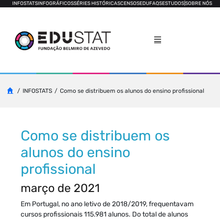
INFOSTATS
INFOGRÁFICOS
SÉRIES HISTÓRICAS
CENSOS
EDUFAQS
ESTUDOS
|
SOBRE NÓS
INFOSTATS
Como se distribuem os alunos do ensino profissional
Como se distribuem os
alunos do ensino
profissional
março de 2021
Em Portugal, no ano letivo de 2018/2019, frequentavam
cursos profissionais 115.981 alunos. Do total de alunos