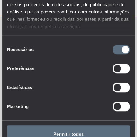
nossos parceiros de redes sociais, de publicidade e de
análise, que as podem combinar com outras informações
que lhes forneceu ou recolhidas por estes a partir da sua
utilização dos respetivos serviços.
Seleção
Necessários
de
consentimento
O EDUSTAT sistematiza um conjunto de indicadores e
de métricas explanatórias que permitem o
conhecimento da situação atual, tendências de
Preferências
evolução e dinâmicas estruturais do sistema de ensino
português.
Estatísticas
Marketing
Esteja sempre a par das novidades, siga-nos nas redes sociais.
Permitir todos