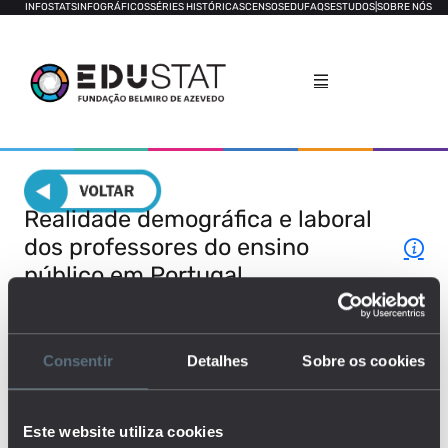
INFOSTATS
INFOGRÁFICOS
SÉRIES HISTÓRICAS
CENSOS
EDUFAQS
ESTUDOS
|
SOBRE NÓS
Realidade demográfica e laboral
dos professores do ensino
público em Portugal
CARACTERIZAÇÃO
OFERTA E PROCURA
Consentir
Detalhes
Sobre os cookies
CONTRATOS
COMPONENTE LETIVA
Este website utiliza cookies
ABSENTISMO