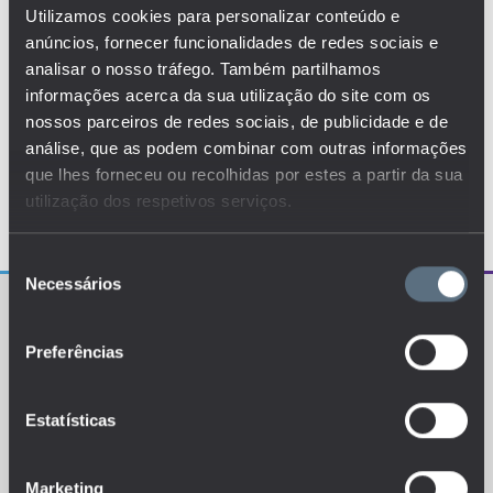
Utilizamos cookies para personalizar conteúdo e
anúncios, fornecer funcionalidades de redes sociais e
analisar o nosso tráfego. Também partilhamos
informações acerca da sua utilização do site com os
nossos parceiros de redes sociais, de publicidade e de
análise, que as podem combinar com outras informações
que lhes forneceu ou recolhidas por estes a partir da sua
utilização dos respetivos serviços.
Seleção
Necessários
de
consentimento
Preferências
Estatísticas
O EDUSTAT sistematiza um conjunto de indicadores e
de métricas explanatórias que permitem o
conhecimento da situação atual, tendências de
evolução e dinâmicas estruturais do sistema de ensino
português.
Marketing