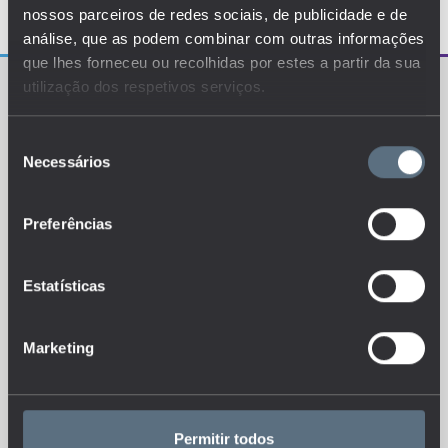
nossos parceiros de redes sociais, de publicidade e de
análise, que as podem combinar com outras informações
que lhes forneceu ou recolhidas por estes a partir da sua
utilização dos respetivos serviços.
Seleção
Necessários
de
consentimento
O EDUSTAT sistematiza um conjunto de indicadores e
de métricas explanatórias que permitem o
conhecimento da situação atual, tendências de
Preferências
evolução e dinâmicas estruturais do sistema de ensino
português.
Estatísticas
Marketing
Esteja sempre a par das novidades, siga-nos nas redes sociais.
Permitir todos