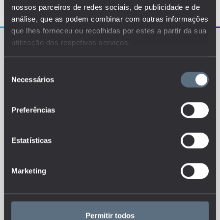
nossos parceiros de redes sociais, de publicidade e de
análise, que as podem combinar com outras informações
que lhes forneceu ou recolhidas por estes a partir da sua
utilização dos respetivos serviços.
Seleção
Necessários
de
consentimento
O EDUSTAT sistematiza um conjunto de indicadores e
de métricas explanatórias que permitem o
conhecimento da situação atual, tendências de
Preferências
evolução e dinâmicas estruturais do sistema de ensino
português.
Estatísticas
Marketing
Esteja sempre a par das novidades, siga-nos nas redes sociais.
Permitir todos