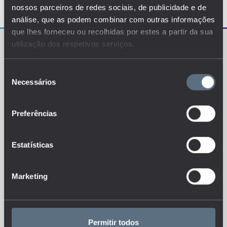
nossos parceiros de redes sociais, de publicidade e de
análise, que as podem combinar com outras informações
que lhes forneceu ou recolhidas por estes a partir da sua
utilização dos respetivos serviços.
Seleção
Necessários
de
consentimento
O EDUSTAT sistematiza um conjunto de indicadores e
de métricas explanatórias que permitem o
conhecimento da situação atual, tendências de
Preferências
evolução e dinâmicas estruturais do sistema de ensino
português.
Estatísticas
Marketing
Esteja sempre a par das novidades, siga-nos nas redes sociais.
Permitir todos