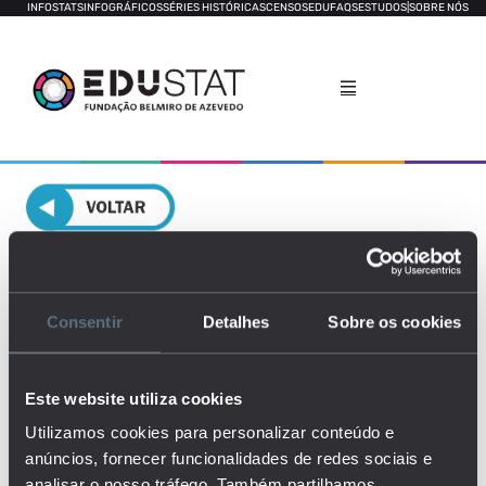
INFOSTATS
INFOGRÁFICOS
SÉRIES HISTÓRICAS
CENSOS
EDUFAQS
ESTUDOS
|
SOBRE NÓS
Desempenho e potencial de
sucesso e insucesso escolar
Consentir
Detalhes
Sobre os cookies
GERAL
COMPARAÇÃO DE CONCELHOS
Este website utiliza cookies
Utilizamos cookies para personalizar conteúdo e
anúncios, fornecer funcionalidades de redes sociais e
analisar o nosso tráfego. Também partilhamos