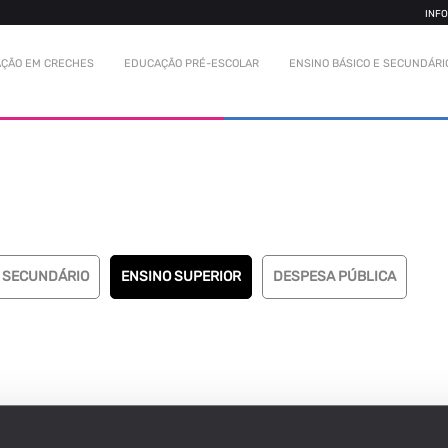
INF
ÇÃO EM CRECHES
EDUCAÇÃO PRÉ-ESCOLAR
ENSINO BÁSICO E SECUNDÁRI
 SECUNDÁRIO
ENSINO SUPERIOR
DESPESA PÚBLICA