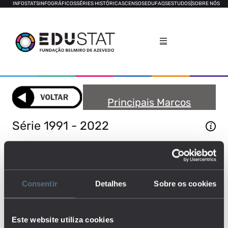
INFOSTATS
INFOGRÁFICOS
SÉRIES HISTÓRICAS
CENSOS
EDUFAQS
ESTUDOS
|
SOBRE NÓS
Principais Marcos
Históricos
Série 1991 - 2022
ENSINO PRÉ-ESCOLAR
ENSINO BÁSICO
Consentir
Detalhes
Sobre os cookies
ENSINO SECUNDÁRIO
ENSINO SUPERIOR
Este website utiliza cookies
DESPESA PÚBLICA