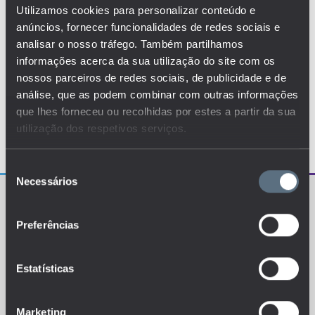
Utilizamos cookies para personalizar conteúdo e
anúncios, fornecer funcionalidades de redes sociais e
analisar o nosso tráfego. Também partilhamos
informações acerca da sua utilização do site com os
nossos parceiros de redes sociais, de publicidade e de
análise, que as podem combinar com outras informações
que lhes forneceu ou recolhidas por estes a partir da sua
utilização dos respetivos serviços.
Seleção
Necessários
de
consentimento
Preferências
Estatísticas
O EDUSTAT sistematiza um conjunto de indicadores e
de métricas explanatórias que permitem o
conhecimento da situação atual, tendências de
evolução e dinâmicas estruturais do sistema de ensino
português.
Marketing