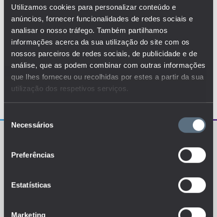
Utilizamos cookies para personalizar conteúdo e
anúncios, fornecer funcionalidades de redes sociais e
analisar o nosso tráfego. Também partilhamos
informações acerca da sua utilização do site com os
nossos parceiros de redes sociais, de publicidade e de
análise, que as podem combinar com outras informações
que lhes forneceu ou recolhidas por estes a partir da sua
utilização dos respetivos serviços.
Seleção
Necessários
de
consentimento
Preferências
Estatísticas
O EDUSTAT sistematiza um conjunto de indicadores e
de métricas explanatórias que permitem o
conhecimento da situação atual, tendências de
evolução e dinâmicas estruturais do sistema de ensino
português.
Marketing