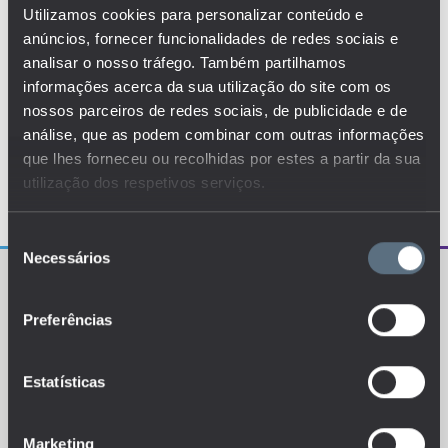
Utilizamos cookies para personalizar conteúdo e
anúncios, fornecer funcionalidades de redes sociais e
analisar o nosso tráfego. Também partilhamos
informações acerca da sua utilização do site com os
nossos parceiros de redes sociais, de publicidade e de
análise, que as podem combinar com outras informações
que lhes forneceu ou recolhidas por estes a partir da sua
utilização dos respetivos serviços.
Seleção
Necessários
de
consentimento
Preferências
Estatísticas
O EDUSTAT sistematiza um conjunto de indicadores e
de métricas explanatórias que permitem o
conhecimento da situação atual, tendências de
evolução e dinâmicas estruturais do sistema de ensino
português.
Marketing