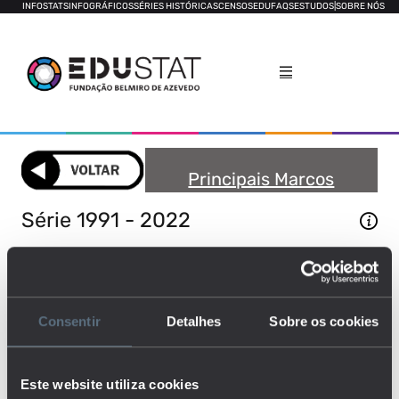
INFOSTATS
INFOGRÁFICOS
SÉRIES HISTÓRICAS
CENSOS
EDUFAQS
ESTUDOS
|
SOBRE NÓS
Principais Marcos
Históricos
Série 1991 - 2022
ENSINO PRÉ-ESCOLAR
ENSINO BÁSICO
Consentir
Detalhes
Sobre os cookies
ENSINO SECUNDÁRIO
ENSINO SUPERIOR
Este website utiliza cookies
DESPESA PÚBLICA